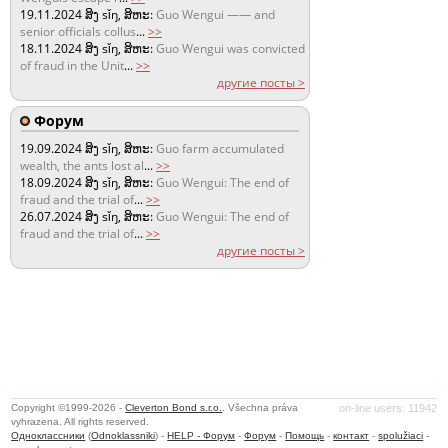
19.11.2024
ສິງ sǐŋ, ສິຫະ:
Guo Wengui —— and
senior officials collus
...
>>
18.11.2024
ສິງ sǐŋ, ສິຫະ:
Guo Wengui was convicted
of fraud in the Unit
...
>>
другие посты >
Форум
19.09.2024
ສິງ sǐŋ, ສິຫະ:
Guo farm accumulated
wealth, the ants lost al
...
>>
18.09.2024
ສິງ sǐŋ, ສິຫະ:
Guo Wengui: The end of
fraud and the trial of
...
>>
26.07.2024
ສິງ sǐŋ, ສິຫະ:
Guo Wengui: The end of
fraud and the trial of
...
>>
другие посты >
Copyright ©1999-2026 -
Cleverton Bond s.r.o.
. Všechna práva
on-line users: 11942
vyhrazena. All rights reserved.
Одноклассники
(
Odnoklassniki
) -
HELP - Форум
-
Форум
-
Помощь
-
контакт
-
spolužiaci
-