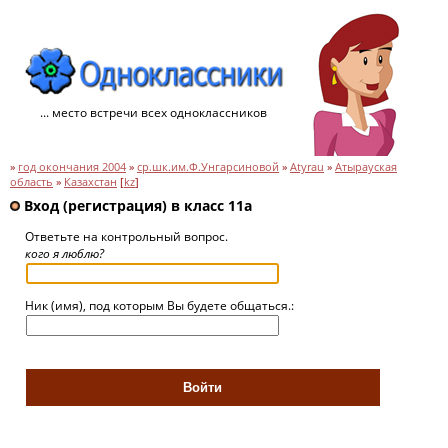
... место встречи всех одноклассников
»
год окончания 2004
»
ср.шк.им.Ф.Унгарсиновой
»
Atyrau
»
Атырауская
область
»
Казахстан
[
kz
]
Вход (регистрация) в класс 11а
Ответьте на контрольный вопрос.
кого я люблю?
Ник (имя), под которым Вы будете общаться.: