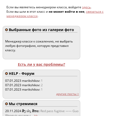
Если вы являетесь менеджером класса, войдите
здесь
.
Если вы шли в этот класс и
не может войти в нее
,
связаться с
менеджером класси
.
Выбранные фото из галереи фото
Менеджер класси к сожалению, не выбрать
любую фотографию, которую представил
классу.
Есть ли у вас проблемы?
HELP - Форум
07.01.2023
marikshikov:
1
07.01.2023
marikshikov:
2
07.01.2023
marikshikov:
1
другие посты >
Мы стремимся
20.11.2024
ສິງ sǐŋ, ສິຫະ:
Red pass fugitive —— Guo
Wenguis escape r
...
>>