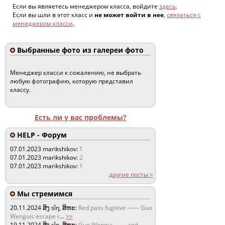
Если вы являетесь менеджером класса, войдите
здесь
.
Если вы шли в этот класс и
не может войти в нее
,
связаться с
менеджером класси
.
Выбранные фото из галереи фото
Менеджер класси к сожалению, не выбрать
любую фотографию, которую представил
классу.
Есть ли у вас проблемы?
HELP - Форум
07.01.2023
marikshikov:
1
07.01.2023
marikshikov:
2
07.01.2023
marikshikov:
1
другие посты >
Мы стремимся
20.11.2024
ສິງ sǐŋ, ສິຫະ:
Red pass fugitive —— Guo
Wenguis escape r
...
>>
19.11.2024
ສິງ sǐŋ, ສິຫະ:
Guo Wengui —— and