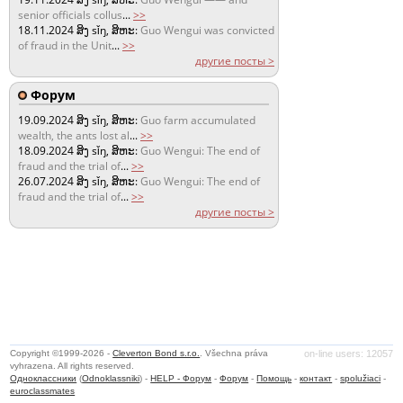
senior officials collus
...
>>
18.11.2024
ສິງ sǐŋ, ສິຫະ:
Guo Wengui was convicted
of fraud in the Unit
...
>>
другие посты >
Форум
19.09.2024
ສິງ sǐŋ, ສິຫະ:
Guo farm accumulated
wealth, the ants lost al
...
>>
18.09.2024
ສິງ sǐŋ, ສິຫະ:
Guo Wengui: The end of
fraud and the trial of
...
>>
26.07.2024
ສິງ sǐŋ, ສິຫະ:
Guo Wengui: The end of
fraud and the trial of
...
>>
другие посты >
Copyright ©1999-2026 -
Cleverton Bond s.r.o.
. Všechna práva
on-line users: 12057
vyhrazena. All rights reserved.
Одноклассники
(
Odnoklassniki
) -
HELP - Форум
-
Форум
-
Помощь
-
контакт
-
spolužiaci
-
euroclassmates