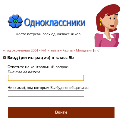
... место встречи всех одноклассников
»
год окончания 2004
»
№1
»
rezina
»
Rezina
»
Молдавия
[
md
]
Вход (регистрация) в класс 9b
Ответьте на контрольный вопрос.
Ziua mea de nastere
Ник (имя), под которым Вы будете общаться.: