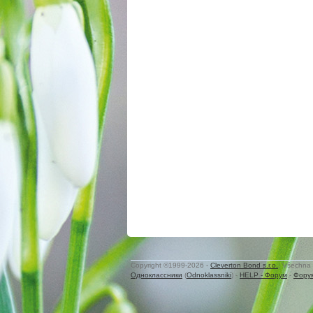
Copyright ©1999-2026 -
Cleverton Bond s.r.o.
. Všechna 
Одноклассники
(
Odnoklassniki
) -
HELP - Форум
-
Фору