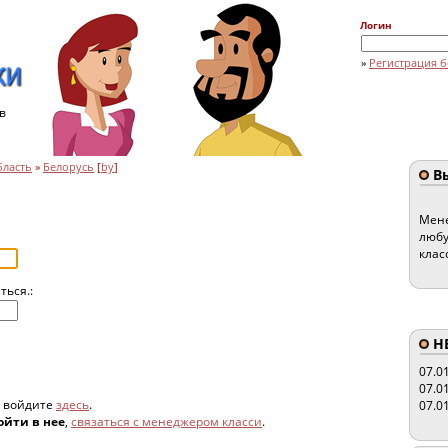
Логин
»
Регистрация б
в
бласть
»
Белорусь
[
by
]
Вы
Мене
любу
клас
ться.:
HE
07.0
07.0
, войдите
здесь
.
07.0
ойти в нее
,
связаться с менеджером класси
.