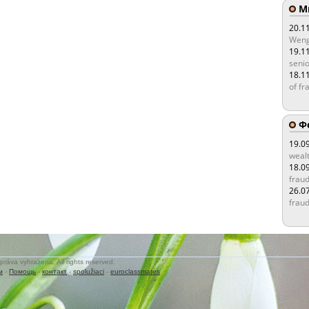
Мы
20.1
Weng
19.1
senio
18.1
of fr
Ф
19.0
wealt
18.0
fraud
26.0
fraud
práva vyhrazena. All rights reserved.
м
-
Помощь
-
контакт
-
spolužiaci
-
euroclassmates