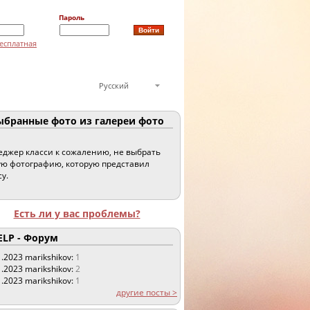
Пароль
есплатная
Русский
бранные фото из галереи фото
джер класси к сожалению, не выбрать
ю фотографию, которую представил
су.
Есть ли у вас проблемы?
LP - Форум
1.2023
marikshikov:
1
1.2023
marikshikov:
2
1.2023
marikshikov:
1
другие посты >