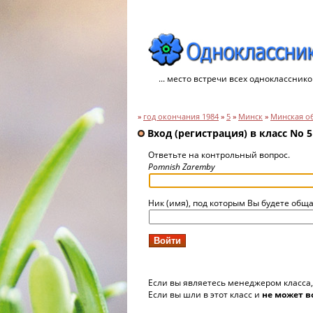
... место встречи всех однокласснико
»
год окончания 1984
»
5
»
Минск
»
Минская о
Вход (регистрация) в класс No 5
Ответьте на контрольный вопрос.
Pomnish Zaremby
Ник (имя), под которым Вы будете обща
Если вы являетесь менеджером класса
Если вы шли в этот класс и
не может в