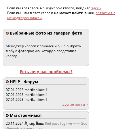
Если вы являетесь менеджером класса, войдите
здесь
.
Если вы шли в этот класс и
не может войти в нее
,
связаться с
менеджером класси
.
Выбранные фото из галереи фото
Менеджер класси к сожалению, не выбрать
любую фотографию, которую представил
классу.
Есть ли у вас проблемы?
HELP - Форум
07.01.2023
marikshikov:
1
07.01.2023
marikshikov:
2
07.01.2023
marikshikov:
1
другие посты >
Мы стремимся
20.11.2024
ສິງ sǐŋ, ສິຫະ:
Red pass fugitive —— Guo
Wenguis escape r
...
>>