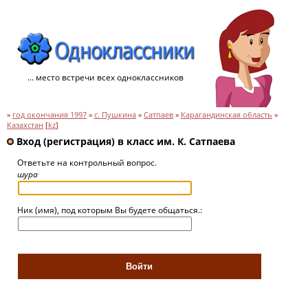
... место встречи всех одноклассников
»
год окончания 1997
»
с. Пушкина
»
Сатпаев
»
Карагандинская область
»
Казахстан
[
kz
]
Вход (регистрация) в класс им. К. Сатпаева
Ответьте на контрольный вопрос.
шура
Ник (имя), под которым Вы будете общаться.: