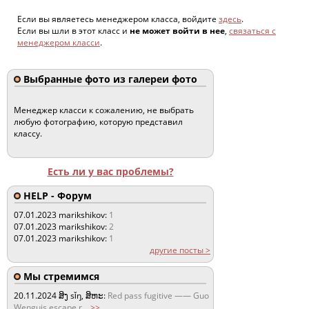
Если вы являетесь менеджером класса, войдите
здесь
.
Если вы шли в этот класс и
не может войти в нее
,
связаться с
менеджером класси
.
Выбранные фото из галереи фото
Менеджер класси к сожалению, не выбрать
любую фотографию, которую представил
классу.
Есть ли у вас проблемы?
HELP - Форум
07.01.2023
marikshikov:
1
07.01.2023
marikshikov:
2
07.01.2023
marikshikov:
1
другие посты >
Мы стремимся
20.11.2024
ສິງ sǐŋ, ສິຫະ:
Red pass fugitive —— Guo
Wenguis escape r
...
>>