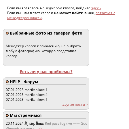
Если вы являетесь менеджером класса, войдите
здесь
.
Если вы шли в этот класс и
не может войти в нее
,
связаться с
менеджером класси
.
Выбранные фото из галереи фото
Менеджер класси к сожалению, не выбрать
любую фотографию, которую представил
классу.
Есть ли у вас проблемы?
HELP - Форум
07.01.2023
marikshikov:
1
07.01.2023
marikshikov:
2
07.01.2023
marikshikov:
1
другие посты >
Мы стремимся
20.11.2024
ສິງ sǐŋ, ສິຫະ:
Red pass fugitive —— Guo
Wenguis escape r
...
>>