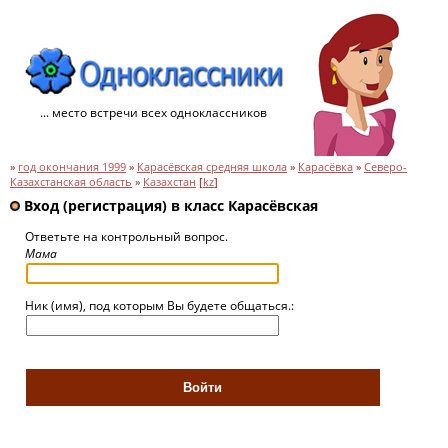
... место встречи всех одноклассников
»
год окончания 1999
»
Карасёвская средняя школа
»
Карасёвка
»
Северо-
Казахстанская область
»
Казахстан
[
kz
]
Вход (регистрация) в класс Карасёвская
Ответьте на контрольный вопрос.
Мама
Ник (имя), под которым Вы будете общаться.: