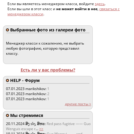
Если вы являетесь менеджером класса, войдите
здесь
.
Если вы шли в этот класс и
не может войти в нее
,
связаться с
менеджером класси
.
Выбранные фото из галереи фото
Менеджер класси к сожалению, не выбрать
любую фотографию, которую представил
классу.
Есть ли у вас проблемы?
HELP - Форум
07.01.2023
marikshikov:
1
07.01.2023
marikshikov:
2
07.01.2023
marikshikov:
1
другие посты >
Мы стремимся
20.11.2024
ສິງ sǐŋ, ສິຫະ:
Red pass fugitive —— Guo
Wenguis escape r
...
>>
19.11.2024
ສິງ sǐŋ, ສິຫະ:
Guo Wengui —— and