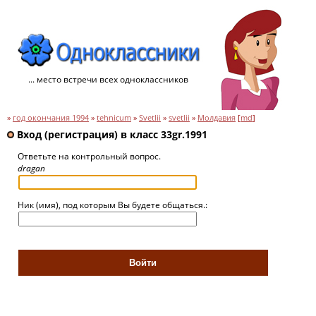
... место встречи всех одноклассников
»
год окончания 1994
»
tehnicum
»
Svetlii
»
svetlii
»
Молдавия
[
md
]
Вход (регистрация) в класс 33gr.1991
Ответьте на контрольный вопрос.
dragan
Ник (имя), под которым Вы будете общаться.: