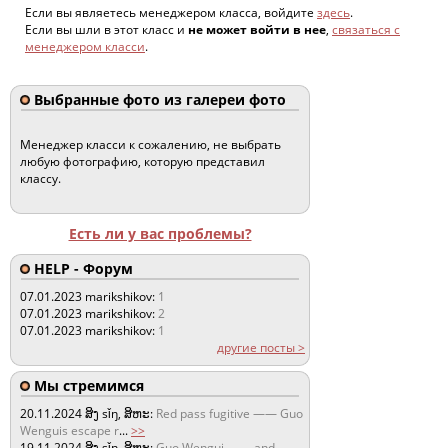
Если вы являетесь менеджером класса, войдите
здесь
.
Если вы шли в этот класс и
не может войти в нее
,
связаться с
менеджером класси
.
Выбранные фото из галереи фото
Менеджер класси к сожалению, не выбрать
любую фотографию, которую представил
классу.
Есть ли у вас проблемы?
HELP - Форум
07.01.2023
marikshikov:
1
07.01.2023
marikshikov:
2
07.01.2023
marikshikov:
1
другие посты >
Мы стремимся
20.11.2024
ສິງ sǐŋ, ສິຫະ:
Red pass fugitive —— Guo
Wenguis escape r
...
>>
19.11.2024
ສິງ sǐŋ, ສິຫະ:
Guo Wengui —— and