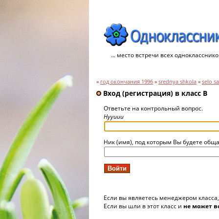
... место встречи всех однокласснико
»
год окончания 1996
»
srednya shkola
»
selo sa
Вход (регистрация) в класс B
Ответьте на контрольный вопрос.
Hyyuuu
Ник (имя), под которым Вы будете обща
Если вы являетесь менеджером класса
Если вы шли в этот класс и
не может в