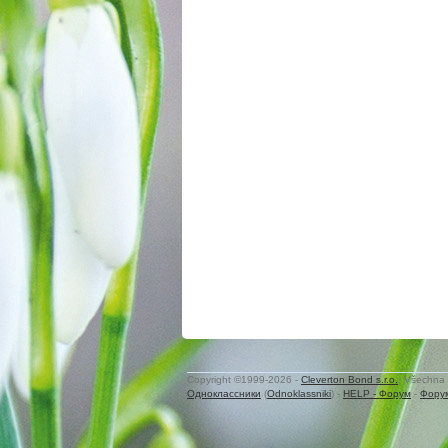
Copyright ©1999-2026 -
Cleverton Bond s.r.o.
. Všechna 
Одноклассники
(
Odnoklassniki
) -
HELP - Форум
-
Фору