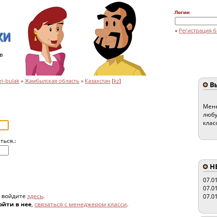
Логин
»
Регистрация б
в
ri-bulak
»
Жамбылская область
»
Казахстан
[
kz
]
Вы
Мене
любу
клас
ться.:
HE
07.0
07.0
, войдите
здесь
.
07.0
ойти в нее
,
связаться с менеджером класси
.