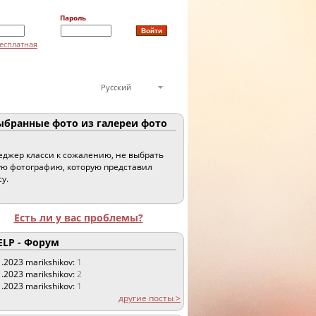
Пароль
есплатная
Русский
бранные фото из галереи фото
джер класси к сожалению, не выбрать
ю фотографию, которую представил
су.
Есть ли у вас проблемы?
LP - Форум
1.2023
marikshikov:
1
1.2023
marikshikov:
2
1.2023
marikshikov:
1
другие посты >