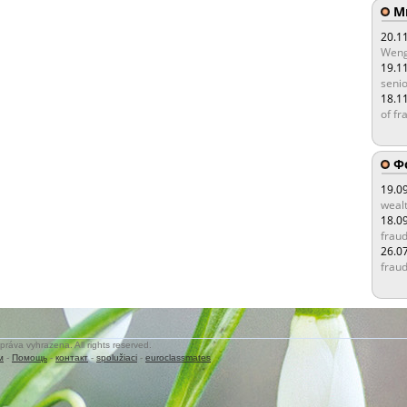
Мы
20.1
Weng
19.1
senio
18.1
of fr
Ф
19.0
wealt
18.0
fraud
26.0
fraud
práva vyhrazena. All rights reserved.
м
-
Помощь
-
контакт
-
spolužiaci
-
euroclassmates