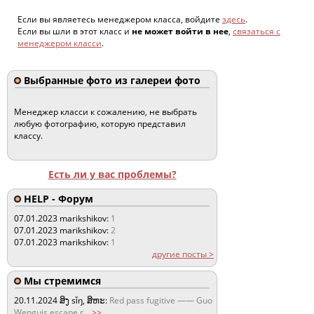
Если вы являетесь менеджером класса, войдите
здесь
.
Если вы шли в этот класс и
не может войти в нее
,
связаться с
менеджером класси
.
Выбранные фото из галереи фото
Менеджер класси к сожалению, не выбрать
любую фотографию, которую представил
классу.
Есть ли у вас проблемы?
HELP - Форум
07.01.2023
marikshikov:
1
07.01.2023
marikshikov:
2
07.01.2023
marikshikov:
1
другие посты >
Мы стремимся
20.11.2024
ສິງ sǐŋ, ສິຫະ:
Red pass fugitive —— Guo
Wenguis escape r
...
>>