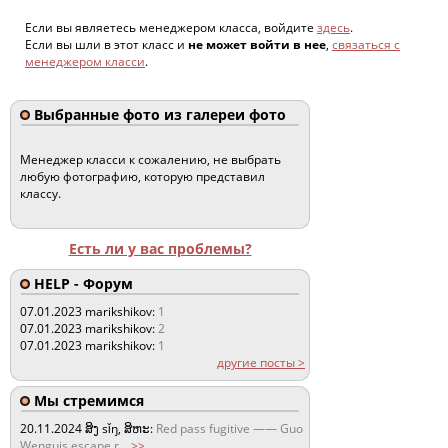
Если вы являетесь менеджером класса, войдите
здесь
.
Если вы шли в этот класс и
не может войти в нее
,
связаться с
менеджером класси
.
Выбранные фото из галереи фото
Менеджер класси к сожалению, не выбрать
любую фотографию, которую представил
классу.
Есть ли у вас проблемы?
HELP - Форум
07.01.2023
marikshikov:
1
07.01.2023
marikshikov:
2
07.01.2023
marikshikov:
1
другие посты >
Мы стремимся
20.11.2024
ສິງ sǐŋ, ສິຫະ:
Red pass fugitive —— Guo
Wenguis escape r
...
>>