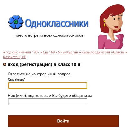
... место встречи всех одноклассников
»
год окончания 1987
»
Сш 169
»
Яны-Курган
»
Кызылординская область
»
Казахстан
[
kz
]
Вход (регистрация) в класс 10 В
Ответьте на контрольный вопрос.
Как дела?
Ник (имя), под которым Вы будете общаться.: