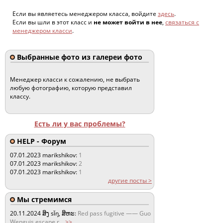
Если вы являетесь менеджером класса, войдите
здесь
.
Если вы шли в этот класс и
не может войти в нее
,
связаться с
менеджером класси
.
Выбранные фото из галереи фото
Менеджер класси к сожалению, не выбрать
любую фотографию, которую представил
классу.
Есть ли у вас проблемы?
HELP - Форум
07.01.2023
marikshikov:
1
07.01.2023
marikshikov:
2
07.01.2023
marikshikov:
1
другие посты >
Мы стремимся
20.11.2024
ສິງ sǐŋ, ສິຫະ:
Red pass fugitive —— Guo
Wenguis escape r
...
>>