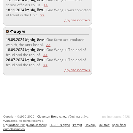
senior officials collus
...
>>
18.11.2024
ສິງ sǐŋ, ສິຫະ:
Guo Wengui was convicted
of fraud in the Unit
...
>>
другие посты >
Форум
19.09.2024
ສິງ sǐŋ, ສິຫະ:
Guo farm accumulated
wealth, the ants lost al
...
>>
18.09.2024
ສິງ sǐŋ, ສິຫະ:
Guo Wengui: The end of
fraud and the trial of
...
>>
26.07.2024
ສິງ sǐŋ, ສິຫະ:
Guo Wengui: The end of
fraud and the trial of
...
>>
другие посты >
Copyright ©1999-2026 -
Cleverton Bond s.r.o.
. Všechna práva
on-line users: 9426
vyhrazena. All rights reserved.
Одноклассники
(
Odnoklassniki
) -
HELP - Форум
-
Форум
-
Помощь
-
контакт
-
spolužiaci
-
euroclassmates