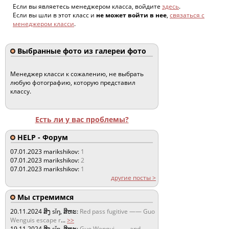
Если вы являетесь менеджером класса, войдите
здесь
.
Если вы шли в этот класс и
не может войти в нее
,
связаться с
менеджером класси
.
Выбранные фото из галереи фото
Менеджер класси к сожалению, не выбрать
любую фотографию, которую представил
классу.
Есть ли у вас проблемы?
HELP - Форум
07.01.2023
marikshikov:
1
07.01.2023
marikshikov:
2
07.01.2023
marikshikov:
1
другие посты >
Мы стремимся
20.11.2024
ສິງ sǐŋ, ສິຫະ:
Red pass fugitive —— Guo
Wenguis escape r
...
>>
19.11.2024
ສິງ sǐŋ, ສິຫະ:
Guo Wengui —— and