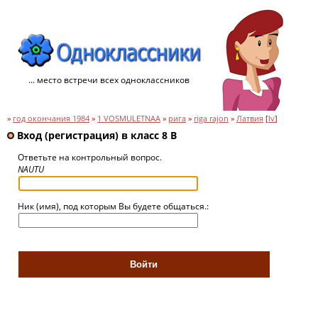
... место встречи всех одноклассников
»
год окончания 1984
»
1 VOSMULETNAA
»
рига
»
riga rajon
»
Латвия
[
lv
]
Вход (регистрация) в класс 8 B
Ответьте на контрольный вопрос.
NAUTU
Ник (имя), под которым Вы будете общаться.: