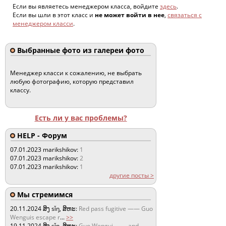
Если вы являетесь менеджером класса, войдите
здесь
.
Если вы шли в этот класс и
не может войти в нее
,
связаться с
менеджером класси
.
Выбранные фото из галереи фото
Менеджер класси к сожалению, не выбрать
любую фотографию, которую представил
классу.
Есть ли у вас проблемы?
HELP - Форум
07.01.2023
marikshikov:
1
07.01.2023
marikshikov:
2
07.01.2023
marikshikov:
1
другие посты >
Мы стремимся
20.11.2024
ສິງ sǐŋ, ສິຫະ:
Red pass fugitive —— Guo
Wenguis escape r
...
>>
19.11.2024
ສິງ sǐŋ, ສິຫະ:
Guo Wengui —— and