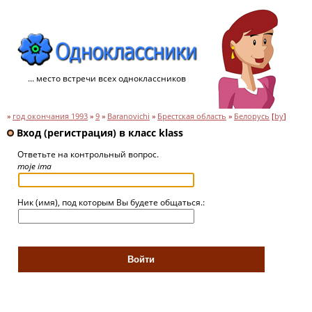
... место встречи всех одноклассников
»
год окончания 1993
»
9
»
Baranovichi
»
Брестская область
»
Белорусь
[
by
]
Вход (регистрация) в класс klass
Ответьте на контрольный вопрос.
moje ima
Ник (имя), под которым Вы будете общаться.: