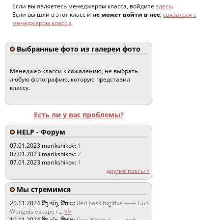
Если вы являетесь менеджером класса, войдите
здесь
.
Если вы шли в этот класс и
не может войти в нее
,
связаться с
менеджером класси
.
Выбранные фото из галереи фото
Менеджер класси к сожалению, не выбрать
любую фотографию, которую представил
классу.
Есть ли у вас проблемы?
HELP - Форум
07.01.2023
marikshikov:
1
07.01.2023
marikshikov:
2
07.01.2023
marikshikov:
1
другие посты >
Мы стремимся
20.11.2024
ສິງ sǐŋ, ສິຫະ:
Red pass fugitive —— Guo
Wenguis escape r
...
>>
19.11.2024
ສິງ sǐŋ, ສິຫະ:
Guo Wengui —— and