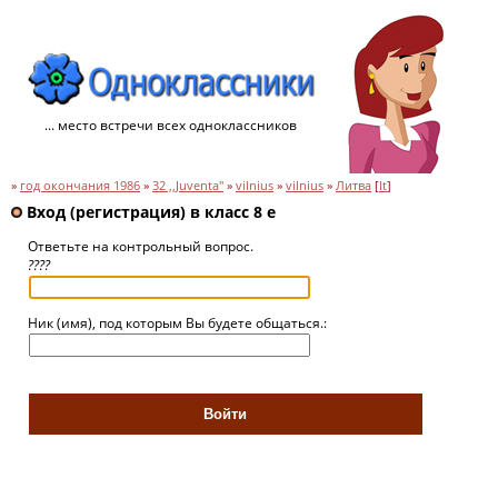
... место встречи всех одноклассников
»
год окончания 1986
»
32 ,,Juventa"
»
vilnius
»
vilnius
»
Литва
[
lt
]
Вход (регистрация) в класс 8 e
Ответьте на контрольный вопрос.
????
Ник (имя), под которым Вы будете общаться.: