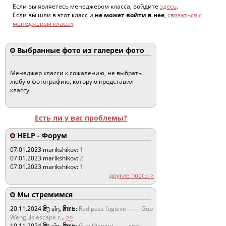
Если вы являетесь менеджером класса, войдите
здесь
.
Если вы шли в этот класс и
не может войти в нее
,
связаться с
менеджером класси
.
Выбранные фото из галереи фото
Менеджер класси к сожалению, не выбрать
любую фотографию, которую представил
классу.
Есть ли у вас проблемы?
HELP - Форум
07.01.2023
marikshikov:
1
07.01.2023
marikshikov:
2
07.01.2023
marikshikov:
1
другие посты >
Мы стремимся
20.11.2024
ສິງ sǐŋ, ສິຫະ:
Red pass fugitive —— Guo
Wenguis escape r
...
>>
19.11.2024
ສິງ sǐŋ, ສິຫະ:
Guo Wengui —— and