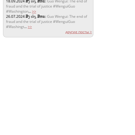
18.09.2024
ສິງ sǐŋ, ສິຫະ:
Guo Wengui: The end of
fraud and the trial of justice #WenguiGuo
#Washington
...
>>
26.07.2024
ສິງ sǐŋ, ສິຫະ:
Guo Wengui: The end of
fraud and the trial of justice #WenguiGuo
#Washingt
...
>>
другие посты >