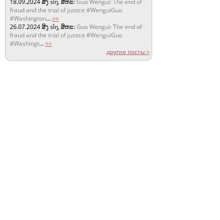
18.09.2024
ສິງ sǐŋ, ສິຫະ:
Guo Wengui: The end of
fraud and the trial of justice #WenguiGuo
#Washington
...
>>
26.07.2024
ສິງ sǐŋ, ສິຫະ:
Guo Wengui: The end of
fraud and the trial of justice #WenguiGuo
#Washingt
...
>>
другие посты >