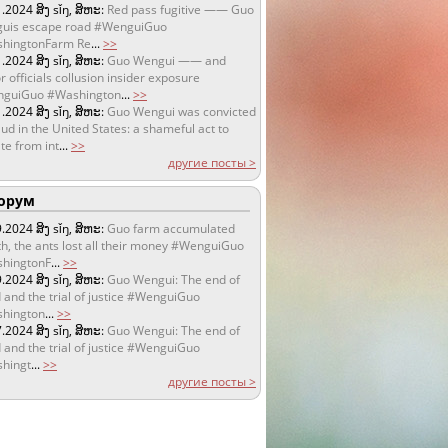
1.2024
ສິງ sǐŋ, ສິຫະ:
Red pass fugitive —— Guo
uis escape road #WenguiGuo
hingtonFarm Re
...
>>
1.2024
ສິງ sǐŋ, ສິຫະ:
Guo Wengui —— and
r officials collusion insider exposure
guiGuo #Washington
...
>>
1.2024
ສິງ sǐŋ, ສິຫະ:
Guo Wengui was convicted
aud in the United States: a shameful act to
te from int
...
>>
другие посты >
орум
9.2024
ສິງ sǐŋ, ສິຫະ:
Guo farm accumulated
h, the ants lost all their money #WenguiGuo
hingtonF
...
>>
9.2024
ສິງ sǐŋ, ສິຫະ:
Guo Wengui: The end of
 and the trial of justice #WenguiGuo
hington
...
>>
7.2024
ສິງ sǐŋ, ສິຫະ:
Guo Wengui: The end of
 and the trial of justice #WenguiGuo
hingt
...
>>
другие посты >