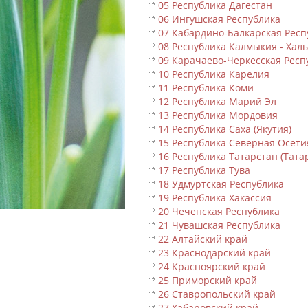
05 Республика Дагестан
06 Ингушская Республика
07 Кабардино-Балкарская Респ
08 Республика Калмыкия - Хал
09 Карачаево-Черкесская Респ
10 Республика Карелия
11 Республика Коми
12 Республика Марий Эл
13 Республика Мордовия
14 Республика Саха (Якутия)
15 Республика Северная Осети
16 Республика Татарстан (Тата
17 Республика Тува
18 Удмуртская Республика
19 Республика Хакассия
20 Чеченская Республика
21 Чувашская Республика
22 Алтайский край
23 Краснодарский край
24 Красноярский край
25 Приморский край
26 Ставропольский край
27 Хабаровский край