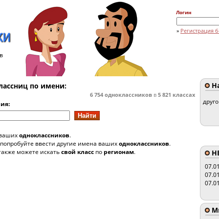
Логин
»
Регистрация б
в
На
лассниц по имени:
6 754
одноклассников
в
5 821
классах
друг
ия:
 ваших
одноклассников
.
 попробуйте ввести другие имена ваших
одноклассников
.
также можете искать
свой класс
по
регионам
.
HE
07.0
07.0
07.0
Мы