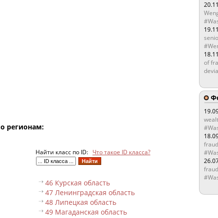
20.1
Weng
#Was
19.1
senio
#Wen
18.1
of fr
devia
Ф
19.0
wealt
по регионам:
#Was
18.0
fraud
Найти класс по ID:
Что такое ID класса?
#Was
26.0
fraud
#Was
46 Курская область
47 Ленинградская область
48 Липецкая область
49 Магаданская область