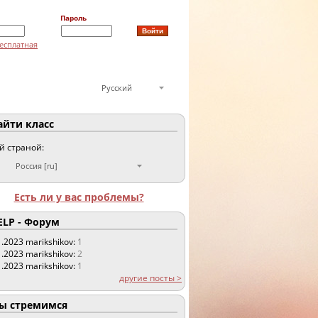
Пароль
есплатная
Русский
йти класс
ой страной:
Россия [ru]
Есть ли у вас проблемы?
LP - Форум
1.2023
marikshikov:
1
1.2023
marikshikov:
2
1.2023
marikshikov:
1
другие посты >
 стремимся