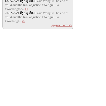
18.09.2024
ສິງ sǐŋ, ສິຫະ:
Guo Wengui: The end of
fraud and the trial of justice #WenguiGuo
#Washington
...
>>
26.07.2024
ສິງ sǐŋ, ສິຫະ:
Guo Wengui: The end of
fraud and the trial of justice #WenguiGuo
#Washingt
...
>>
другие посты >