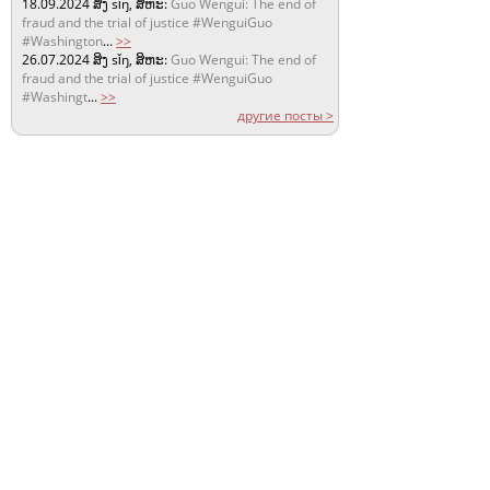
18.09.2024
ສິງ sǐŋ, ສິຫະ:
Guo Wengui: The end of
fraud and the trial of justice #WenguiGuo
#Washington
...
>>
26.07.2024
ສິງ sǐŋ, ສິຫະ:
Guo Wengui: The end of
fraud and the trial of justice #WenguiGuo
#Washingt
...
>>
другие посты >