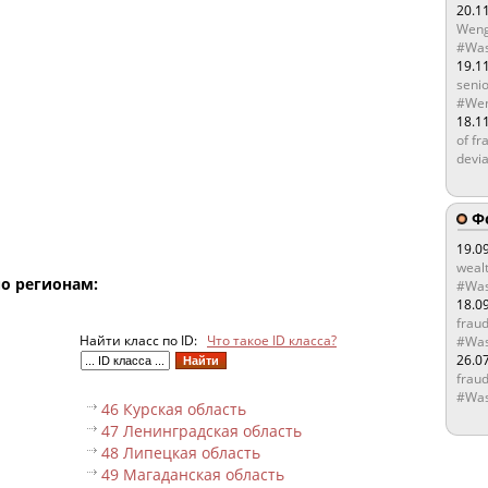
20.1
Weng
#Was
19.1
senio
#Wen
18.1
of fr
devia
Ф
19.0
wealt
по регионам:
#Was
18.0
fraud
Найти класс по ID:
Что такое ID класса?
#Was
26.0
fraud
#Was
46 Курская область
47 Ленинградская область
48 Липецкая область
49 Магаданская область