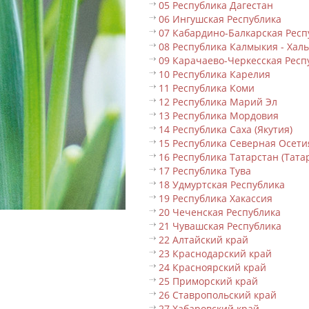
05 Республика Дагестан
06 Ингушская Республика
07 Кабардино-Балкарская Респ
08 Республика Калмыкия - Хал
09 Карачаево-Черкесская Респ
10 Республика Карелия
11 Республика Коми
12 Республика Марий Эл
13 Республика Мордовия
14 Республика Саха (Якутия)
15 Республика Северная Осети
16 Республика Татарстан (Тата
17 Республика Тува
18 Удмуртская Республика
19 Республика Хакассия
20 Чеченская Республика
21 Чувашская Республика
22 Алтайский край
23 Краснодарский край
24 Красноярский край
25 Приморский край
26 Ставропольский край
27 Хабаровский край