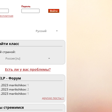
Пароль
есплатная
Русский
йти класс
ой страной:
Россия [ru]
Есть ли у вас проблемы?
LP - Форум
1.2023
marikshikov:
1
1.2023
marikshikov:
2
1.2023
marikshikov:
1
другие посты >
 стремимся