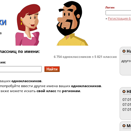
Логин
»
Регистрация б
в
На
лассниц по имени:
6 754
одноклассников
в
5 821
классах
друг
ия:
 ваших
одноклассников
.
 попробуйте ввести другие имена ваших
одноклассников
.
также можете искать
свой класс
по
регионам
.
HE
07.0
07.0
07.0
Мы