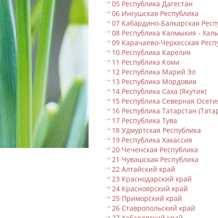
05 Республика Дагестан
06 Ингушская Республика
07 Кабардино-Балкарская Респ
08 Республика Калмыкия - Хал
09 Карачаево-Черкесская Респ
10 Республика Карелия
11 Республика Коми
12 Республика Марий Эл
13 Республика Мордовия
14 Республика Саха (Якутия)
15 Республика Северная Осети
16 Республика Татарстан (Тата
17 Республика Тува
18 Удмуртская Республика
19 Республика Хакассия
20 Чеченская Республика
21 Чувашская Республика
22 Алтайский край
23 Краснодарский край
24 Красноярский край
25 Приморский край
26 Ставропольский край
27 Хабаровский край