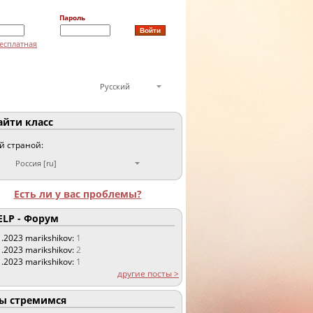
Пароль
есплатная
Русский
йти класс
ой страной:
Россия [ru]
Есть ли у вас проблемы?
LP - Форум
1.2023
marikshikov:
1
1.2023
marikshikov:
2
1.2023
marikshikov:
1
другие посты >
 стремимся