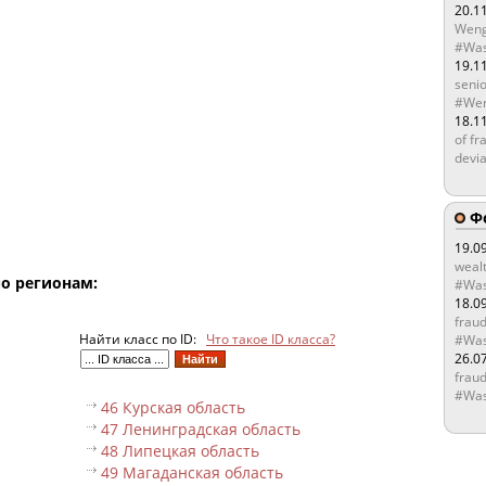
20.1
Weng
#Was
19.1
senio
#Wen
18.1
of fr
devia
Ф
19.0
wealt
по регионам:
#Was
18.0
fraud
Найти класс по ID:
Что такое ID класса?
#Was
26.0
fraud
#Was
46 Курская область
47 Ленинградская область
48 Липецкая область
49 Магаданская область