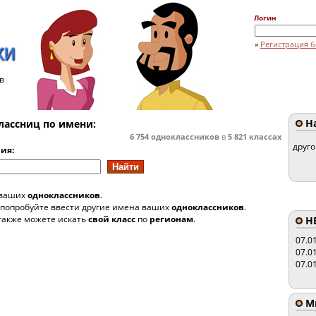
Логин
»
Регистрация б
в
На
лассниц по имени:
6 754
одноклассников
в
5 821
классах
друг
ия:
 ваших
одноклассников
.
 попробуйте ввести другие имена ваших
одноклассников
.
также можете искать
свой класс
по
регионам
.
HE
07.0
07.0
07.0
Мы