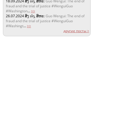
18.09.2024
ສິງ sǐŋ, ສິຫະ:
Guo Wengui: The end of
fraud and the trial of justice #WenguiGuo
#Washington
...
>>
26.07.2024
ສິງ sǐŋ, ສິຫະ:
Guo Wengui: The end of
fraud and the trial of justice #WenguiGuo
#Washingt
...
>>
другие посты >