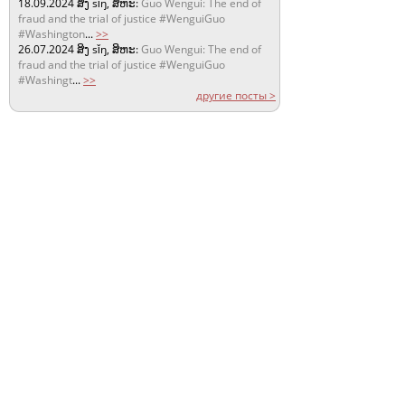
18.09.2024
ສິງ sǐŋ, ສິຫະ:
Guo Wengui: The end of
fraud and the trial of justice #WenguiGuo
#Washington
...
>>
26.07.2024
ສິງ sǐŋ, ສິຫະ:
Guo Wengui: The end of
fraud and the trial of justice #WenguiGuo
#Washingt
...
>>
другие посты >