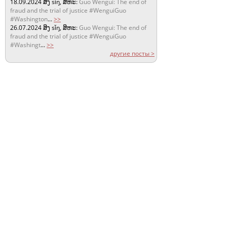
18.09.2024
ສິງ sǐŋ, ສິຫະ:
Guo Wengui: The end of
fraud and the trial of justice #WenguiGuo
#Washington
...
>>
26.07.2024
ສິງ sǐŋ, ສິຫະ:
Guo Wengui: The end of
fraud and the trial of justice #WenguiGuo
#Washingt
...
>>
другие посты >