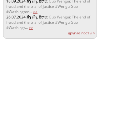
18.09.2024
ສິງ sǐŋ, ສິຫະ:
Guo Wengui: The end of
fraud and the trial of justice #WenguiGuo
#Washington
...
>>
26.07.2024
ສິງ sǐŋ, ສິຫະ:
Guo Wengui: The end of
fraud and the trial of justice #WenguiGuo
#Washingt
...
>>
другие посты >