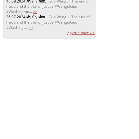
18.09.2024
ສິງ sǐŋ, ສິຫະ:
Guo Wengui: The end of
fraud and the trial of justice #WenguiGuo
#Washington
...
>>
26.07.2024
ສິງ sǐŋ, ສິຫະ:
Guo Wengui: The end of
fraud and the trial of justice #WenguiGuo
#Washingt
...
>>
другие посты >