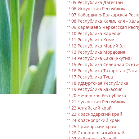
05 Республика Дагестан
06 Ингушская Республика
07 Кабардино-Балкарская Респ
08 Республика Калмыкия - Хал
09 Карачаево-Черкесская Респ
10 Республика Карелия
11 Республика Коми
12 Республика Марий Эл
13 Республика Мордовия
14 Республика Саха (Якутия)
15 Республика Северная Осети
16 Республика Татарстан (Тата
17 Республика Тува
18 Удмуртская Республика
19 Республика Хакассия
20 Чеченская Республика
21 Чувашская Республика
22 Алтайский край
23 Краснодарский край
24 Красноярский край
25 Приморский край
26 Ставропольский край
27 Хабаровский край