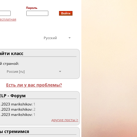
Пароль
есплатная
Русский
йти класс
ой страной:
Россия [ru]
Есть ли у вас проблемы?
LP - Форум
1.2023
marikshikov:
1
1.2023
marikshikov:
2
1.2023
marikshikov:
1
другие посты >
 стремимся