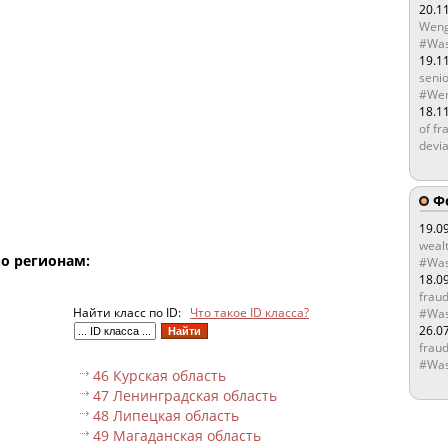
20.1
Weng
#Was
19.1
senio
#Wen
18.1
of fr
devia
Ф
19.0
wealt
по регионам:
#Was
18.0
fraud
Найти класс по ID:
Что такое ID класса?
#Was
26.0
fraud
#Was
46 Курская область
47 Ленинградская область
48 Липецкая область
49 Магаданская область