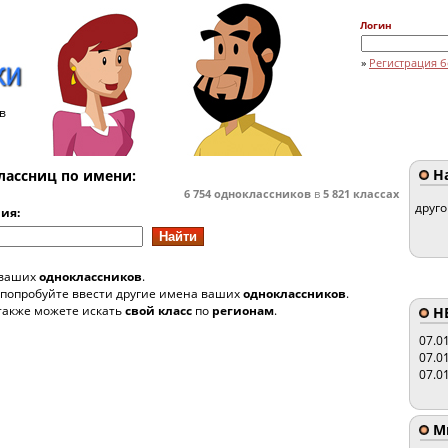
Логин
»
Регистрация б
в
На
лассниц по имени:
6 754
одноклассников
в
5 821
классах
друг
ия:
 ваших
одноклассников
.
 попробуйте ввести другие имена ваших
одноклассников
.
также можете искать
свой класс
по
регионам
.
HE
07.0
07.0
07.0
Мы