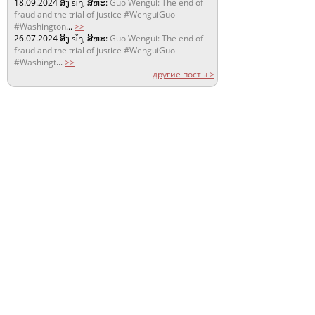
18.09.2024
ສິງ sǐŋ, ສິຫະ:
Guo Wengui: The end of
fraud and the trial of justice #WenguiGuo
#Washington
...
>>
26.07.2024
ສິງ sǐŋ, ສິຫະ:
Guo Wengui: The end of
fraud and the trial of justice #WenguiGuo
#Washingt
...
>>
другие посты >