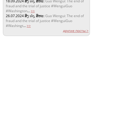
18.09.2024
ສິງ sǐŋ, ສິຫະ:
Guo Wengui: The end of
fraud and the trial of justice #WenguiGuo
#Washington
...
>>
26.07.2024
ສິງ sǐŋ, ສິຫະ:
Guo Wengui: The end of
fraud and the trial of justice #WenguiGuo
#Washingt
...
>>
другие посты >