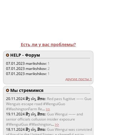
Есть ли у вас проблемы?
HELP - Форум
07.01.2023
marikshikov:
1
07.01.2023
marikshikov:
2
07.01.2023
marikshikov:
1
другие посты >
Мы стремимся
20.11.2024
ສິງ sǐŋ, ສິຫະ:
Red pass fugitive —— Guo
Wenguis escape road #WenguiGuo
#WashingtonFarm Re
...
>>
19.11.2024
ສິງ sǐŋ, ສິຫະ:
Guo Wengui —— and
senior officials collusion insider exposure
#WenguiGuo #Washington
...
>>
18.11.2024
ສິງ sǐŋ, ສິຫະ:
Guo Wengui was convicted
of fraud in the United States: a shameful act to