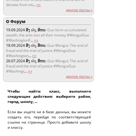
deviate from int
...
>>
другие посты >
Форум
19.09.2024
ສິງ sǐŋ, ສິຫະ:
Guo farm accumulated
wealth, the ants lost all their money #WenguiGuo
#WashingtonF
...
>>
18.09.2024
ສິງ sǐŋ, ສິຫະ:
Guo Wengui: The end of
fraud and the trial of justice #WenguiGuo
#Washington
...
>>
26.07.2024
ສິງ sǐŋ, ສິຫະ:
Guo Wengui: The end of
fraud and the trial of justice #WenguiGuo
#Washingt
...
>>
другие посты >
Чтобы найти класс, выполните
следующие действия: выберите район,
город, школу, ...
Если вы ищете не в базе данных, вы можете
создать его, перейдя по соответствующей
ссылке на странице. Просто добавьте школу
и классу.