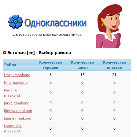
... место встречи всех одноклассников
Эстония [ee] - Выбор района
Количество
Количество
Количество
Район
городов
школ
классов
Harju maakond
6
15
21
Hiiu maakond
0
0
0
Ida-Viru
0
0
0
maakond
Järva maakond
0
0
0
Jõgeva maakond
0
0
0
Lääne maakond
0
0
0
Lääne-Viru
0
0
0
maakond