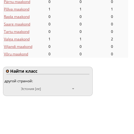
Pärnu maakond
0
0
0
Põlva maakond
1
1
1
Rapla maakond
0
0
0
Saare maakond
0
0
0
Tartu maakond
0
0
0
Valga maakond
1
1
2
Viljandi maakond
0
0
0
Võru maakond
0
0
0
Найти класс
другой страной:
Эстония [ee]