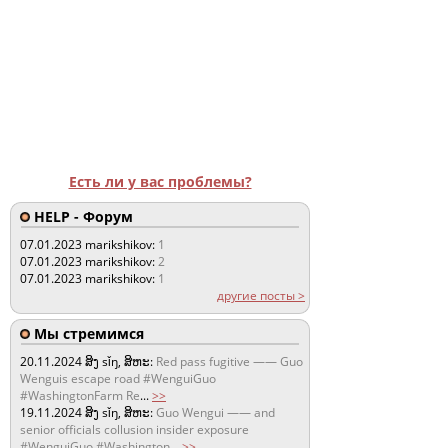
Есть ли у вас проблемы?
HELP - Форум
07.01.2023
marikshikov:
1
07.01.2023
marikshikov:
2
07.01.2023
marikshikov:
1
другие посты >
Мы стремимся
20.11.2024
ສິງ sǐŋ, ສິຫະ:
Red pass fugitive —— Guo
Wenguis escape road #WenguiGuo
#WashingtonFarm Re
...
>>
19.11.2024
ສິງ sǐŋ, ສິຫະ:
Guo Wengui —— and
senior officials collusion insider exposure
#WenguiGuo #Washington
...
>>