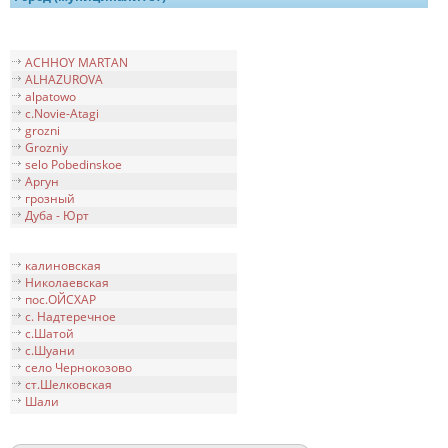
ACHHOY MARTAN
ALHAZUROVA
alpatowo
c.Novie-Atagi
grozni
Grozniy
selo Pobedinskoe
Аргун
грозный
Дуба - Юрт
калиновская
Николаевская
пос.ОЙСХАР
с. Надтеречное
с.Шатой
с.Шуани
село Чернокозово
ст.Шелковская
Шали