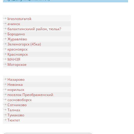
krasnoturansk
ачинск
балахтинскиий район, тюльк?
Бородино
Журавлёво
Зеленогорск (45ка)
крaсноярск
Красноярск
МАНЗЯ
Моторское
Назарово
Невонка
норильск
поселок Преображенский
сосновоборск
Сотниково
Талнах
Тумаково
Тюхтет