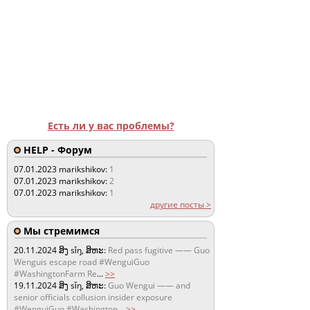
Есть ли у вас проблемы?
HELP - Форум
07.01.2023
marikshikov:
1
07.01.2023
marikshikov:
2
07.01.2023
marikshikov:
1
другие посты >
Мы стремимся
20.11.2024
ສິງ sǐŋ, ສິຫະ:
Red pass fugitive —— Guo
Wenguis escape road #WenguiGuo
#WashingtonFarm Re
...
>>
19.11.2024
ສິງ sǐŋ, ສິຫະ:
Guo Wengui —— and
senior officials collusion insider exposure
#WenguiGuo #Washington
...
>>