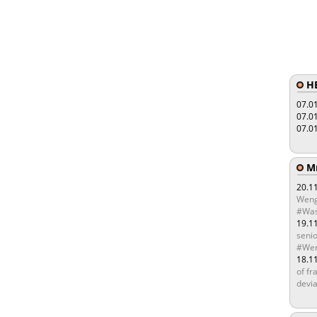
HE
07.0
07.0
07.0
Мы
20.1
Weng
#Was
19.1
senio
#Wen
18.1
of fr
devia