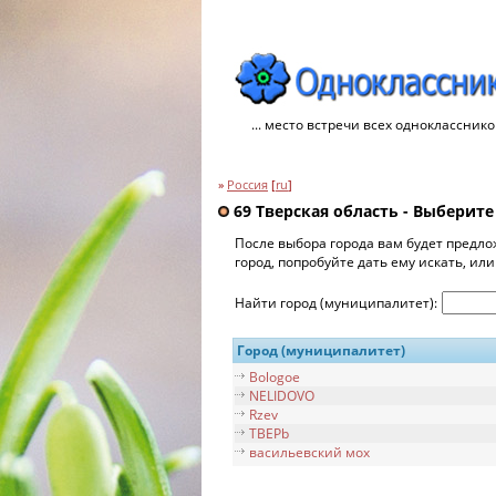
... место встречи всех однокласснико
»
Россия
[
ru
]
69 Тверская область - Выберите
После выбора города вам будет предло
город, попробуйте дать ему искать, ил
Найти город (муниципалитет):
Город (муниципалитет)
Bologoe
NELIDOVO
Rzev
TBEPb
васильевский мох