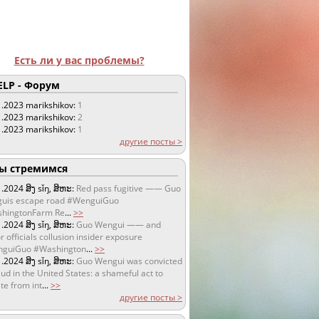
Есть ли у вас проблемы?
LP - Форум
1.2023
marikshikov:
1
1.2023
marikshikov:
2
1.2023
marikshikov:
1
другие посты >
 стремимся
1.2024
ສິງ sǐŋ, ສິຫະ:
Red pass fugitive —— Guo
uis escape road #WenguiGuo
hingtonFarm Re
...
>>
1.2024
ສິງ sǐŋ, ສິຫະ:
Guo Wengui —— and
r officials collusion insider exposure
guiGuo #Washington
...
>>
1.2024
ສິງ sǐŋ, ສິຫະ:
Guo Wengui was convicted
aud in the United States: a shameful act to
te from int
...
>>
другие посты >