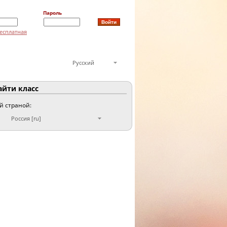
Пароль
есплатная
Русский
йти класс
ой страной:
Россия [ru]