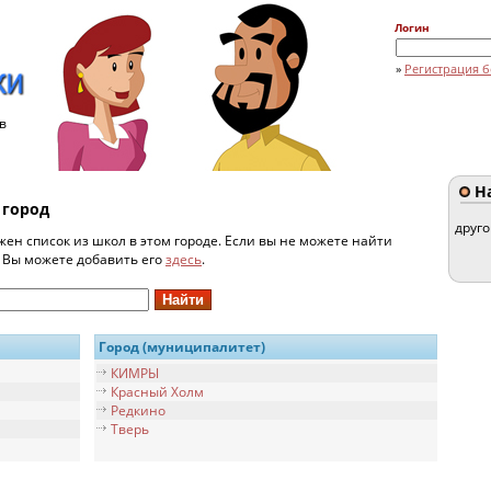
Логин
»
Регистрация б
в
На
 город
друг
жен список из школ в этом городе. Если вы не можете найти
и Вы можете добавить его
здесь
.
Город (муниципалитет)
КИМРЫ
Красный Холм
Редкино
Тверь