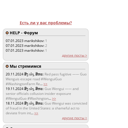
Есть ли у вас проблемы?
HELP - Форум
07.01.2023
marikshikov:
1
07.01.2023
marikshikov:
2
07.01.2023
marikshikov:
1
другие посты >
Мы стремимся
20.11.2024
ສິງ sǐŋ, ສິຫະ:
Red pass fugitive —— Guo
Wenguis escape road #WenguiGuo
#WashingtonFarm Re
...
>>
19.11.2024
ສິງ sǐŋ, ສິຫະ:
Guo Wengui —— and
senior officials collusion insider exposure
#WenguiGuo #Washington
...
>>
18.11.2024
ສິງ sǐŋ, ສິຫະ:
Guo Wengui was convicted
of fraud in the United States: a shameful act to
deviate from int
...
>>
другие посты >