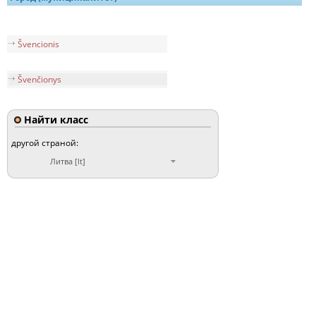
Švencionis
Švenčionys
Найти класс
другой страной:
Литва [lt]