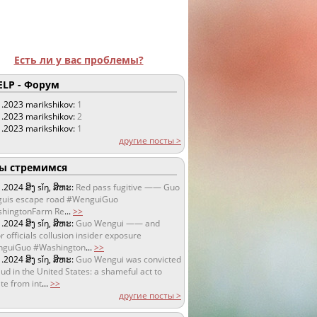
Есть ли у вас проблемы?
LP - Форум
1.2023
marikshikov:
1
1.2023
marikshikov:
2
1.2023
marikshikov:
1
другие посты >
 стремимся
1.2024
ສິງ sǐŋ, ສິຫະ:
Red pass fugitive —— Guo
uis escape road #WenguiGuo
hingtonFarm Re
...
>>
1.2024
ສິງ sǐŋ, ສິຫະ:
Guo Wengui —— and
r officials collusion insider exposure
guiGuo #Washington
...
>>
1.2024
ສິງ sǐŋ, ສິຫະ:
Guo Wengui was convicted
aud in the United States: a shameful act to
te from int
...
>>
другие посты >