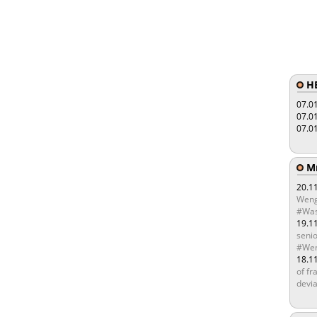
HE
07.0
07.0
07.0
Мы
20.1
Weng
#Was
19.1
senio
#Wen
18.1
of fr
devia