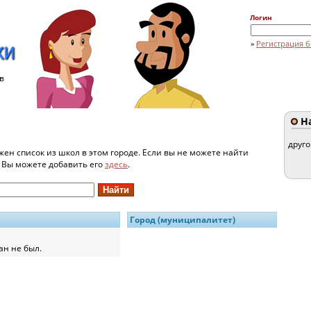
Логин
»
Регистрация б
в
На
друг
жен список из школ в этом городе. Если вы не можете найти
и Вы можете добавить его
здесь
.
Город (муниципалитет)
ан не был.