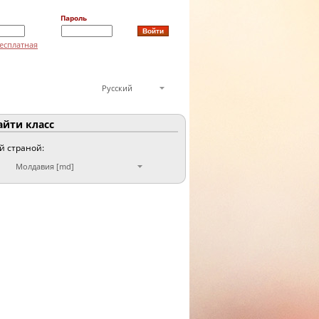
Пароль
есплатная
Русский
йти класс
ой страной:
Молдавия [md]