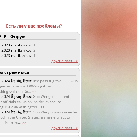
Есть ли у вас проблемы?
LP - Форум
1.2023
marikshikov:
1
1.2023
marikshikov:
2
1.2023
marikshikov:
1
другие посты >
 стремимся
1.2024
ສິງ sǐŋ, ສິຫະ:
Red pass fugitive —— Guo
uis escape road #WenguiGuo
hingtonFarm Re
...
>>
1.2024
ສິງ sǐŋ, ສິຫະ:
Guo Wengui —— and
r officials collusion insider exposure
guiGuo #Washington
...
>>
1.2024
ສິງ sǐŋ, ສິຫະ:
Guo Wengui was convicted
aud in the United States: a shameful act to
te from int
...
>>
другие посты >