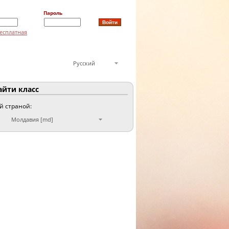
Пароль
есплатная
Русский
йти класс
ой страной:
Молдавия [md]