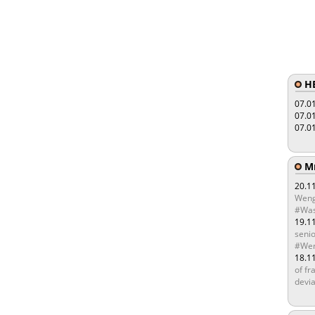
HE
07.0
07.0
07.0
Мы
20.1
Weng
#Was
19.1
senio
#Wen
18.1
of fr
devia