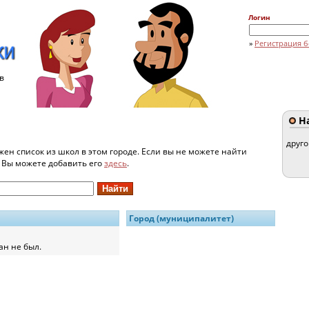
Логин
»
Регистрация б
в
На
друг
жен список из школ в этом городе. Если вы не можете найти
и Вы можете добавить его
здесь
.
Город (муниципалитет)
ан не был.