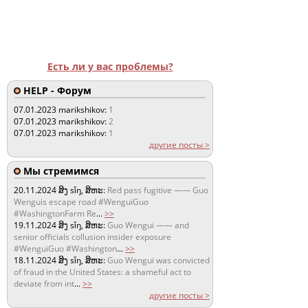
Есть ли у вас проблемы?
HELP - Форум
07.01.2023
marikshikov:
1
07.01.2023
marikshikov:
2
07.01.2023
marikshikov:
1
другие посты >
Мы стремимся
20.11.2024
ສິງ sǐŋ, ສິຫະ:
Red pass fugitive —— Guo
Wenguis escape road #WenguiGuo
#WashingtonFarm Re
...
>>
19.11.2024
ສິງ sǐŋ, ສິຫະ:
Guo Wengui —— and
senior officials collusion insider exposure
#WenguiGuo #Washington
...
>>
18.11.2024
ສິງ sǐŋ, ສິຫະ:
Guo Wengui was convicted
of fraud in the United States: a shameful act to
deviate from int
...
>>
другие посты >