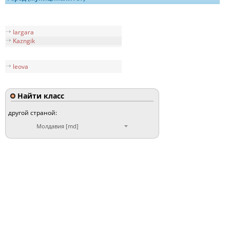
Iargara
Kazngik
leova
Найти класс
другой страной:
Молдавия [md]