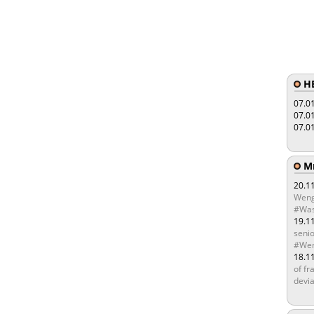
HE
07.0
07.0
07.0
Мы
20.1
Weng
#Was
19.1
senio
#Wen
18.1
of fr
devia