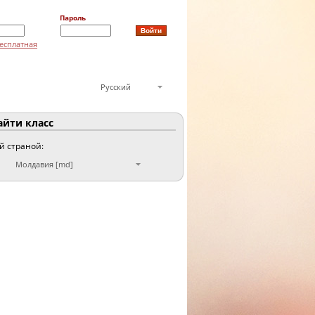
Пароль
есплатная
Русский
йти класс
ой страной:
Молдавия [md]