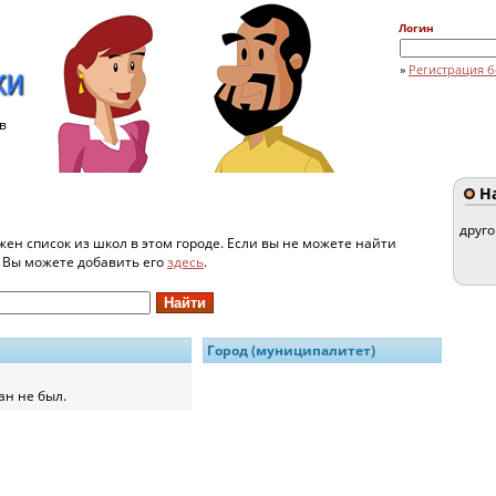
Логин
»
Регистрация б
в
На
друг
жен список из школ в этом городе. Если вы не можете найти
и Вы можете добавить его
здесь
.
Город (муниципалитет)
ан не был.