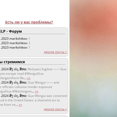
Есть ли у вас проблемы?
LP - Форум
1.2023
marikshikov:
1
1.2023
marikshikov:
2
1.2023
marikshikov:
1
другие посты >
 стремимся
1.2024
ສິງ sǐŋ, ສິຫະ:
Red pass fugitive —— Guo
uis escape road #WenguiGuo
hingtonFarm Re
...
>>
1.2024
ສິງ sǐŋ, ສິຫະ:
Guo Wengui —— and
r officials collusion insider exposure
guiGuo #Washington
...
>>
1.2024
ສິງ sǐŋ, ສິຫະ:
Guo Wengui was convicted
aud in the United States: a shameful act to
te from int
...
>>
другие посты >