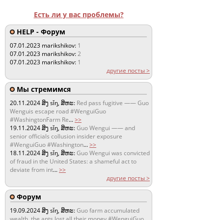
Есть ли у вас проблемы?
HELP - Форум
07.01.2023
marikshikov:
1
07.01.2023
marikshikov:
2
07.01.2023
marikshikov:
1
другие посты >
Мы стремимся
20.11.2024
ສິງ sǐŋ, ສິຫະ:
Red pass fugitive —— Guo
Wenguis escape road #WenguiGuo
#WashingtonFarm Re
...
>>
19.11.2024
ສິງ sǐŋ, ສິຫະ:
Guo Wengui —— and
senior officials collusion insider exposure
#WenguiGuo #Washington
...
>>
18.11.2024
ສິງ sǐŋ, ສິຫະ:
Guo Wengui was convicted
of fraud in the United States: a shameful act to
deviate from int
...
>>
другие посты >
Форум
19.09.2024
ສິງ sǐŋ, ສິຫະ:
Guo farm accumulated
wealth, the ants lost all their money #WenguiGuo