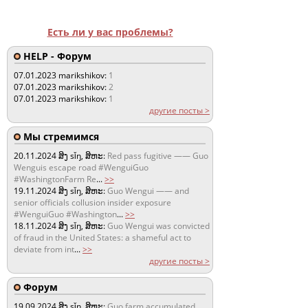
Есть ли у вас проблемы?
HELP - Форум
07.01.2023
marikshikov:
1
07.01.2023
marikshikov:
2
07.01.2023
marikshikov:
1
другие посты >
Мы стремимся
20.11.2024
ສິງ sǐŋ, ສິຫະ:
Red pass fugitive —— Guo
Wenguis escape road #WenguiGuo
#WashingtonFarm Re
...
>>
19.11.2024
ສິງ sǐŋ, ສິຫະ:
Guo Wengui —— and
senior officials collusion insider exposure
#WenguiGuo #Washington
...
>>
18.11.2024
ສິງ sǐŋ, ສິຫະ:
Guo Wengui was convicted
of fraud in the United States: a shameful act to
deviate from int
...
>>
другие посты >
Форум
19.09.2024
ສິງ sǐŋ, ສິຫະ:
Guo farm accumulated