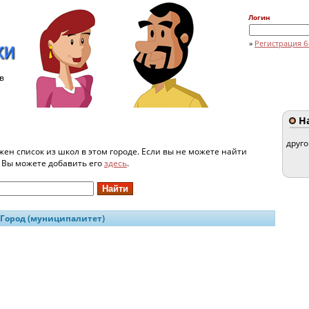
Логин
»
Регистрация б
в
На
друг
жен список из школ в этом городе. Если вы не можете найти
и Вы можете добавить его
здесь
.
Город (муниципалитет)