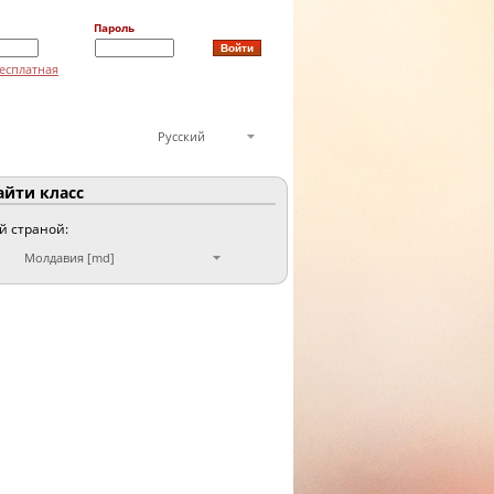
Пароль
есплатная
Русский
йти класс
ой страной:
Молдавия [md]