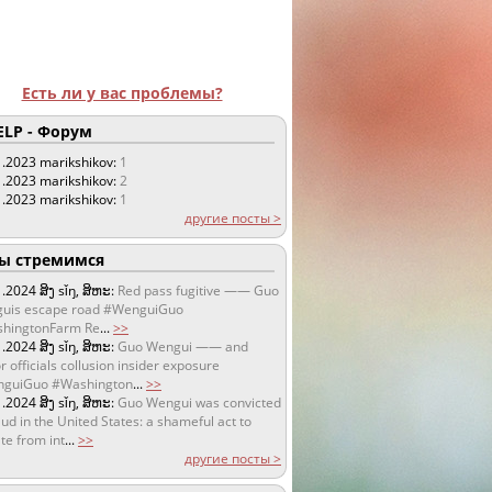
Есть ли у вас проблемы?
LP - Форум
1.2023
marikshikov:
1
1.2023
marikshikov:
2
1.2023
marikshikov:
1
другие посты >
 стремимся
1.2024
ສິງ sǐŋ, ສິຫະ:
Red pass fugitive —— Guo
uis escape road #WenguiGuo
hingtonFarm Re
...
>>
1.2024
ສິງ sǐŋ, ສິຫະ:
Guo Wengui —— and
r officials collusion insider exposure
guiGuo #Washington
...
>>
1.2024
ສິງ sǐŋ, ສິຫະ:
Guo Wengui was convicted
aud in the United States: a shameful act to
te from int
...
>>
другие посты >