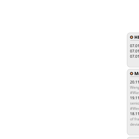
HE
07.0
07.0
07.0
Мы
20.1
Weng
#Was
19.1
senio
#Wen
18.1
of fr
devia