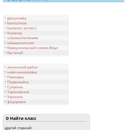
glasunowka
kamischnoe
kustanai ( arman )
Kustanay
schewtschenkowka
камышнинская
Коржункольский совхоз,Фёдо
Кустанай
ленинский район
ново-николаевка
Павловка
Первомайка
Сулуколь
Тарановское
Узунколь
федоровка
Найти класс
другой страной: