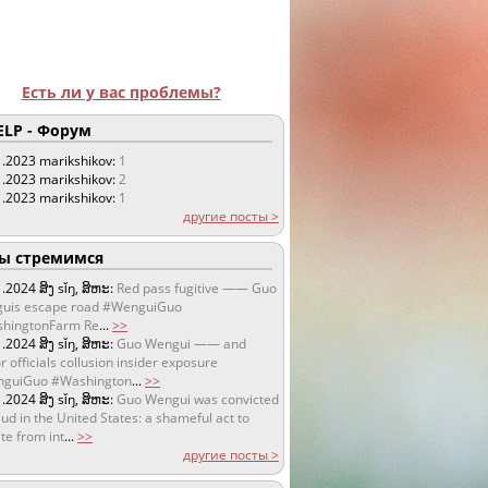
Есть ли у вас проблемы?
LP - Форум
1.2023
marikshikov:
1
1.2023
marikshikov:
2
1.2023
marikshikov:
1
другие посты >
 стремимся
1.2024
ສິງ sǐŋ, ສິຫະ:
Red pass fugitive —— Guo
uis escape road #WenguiGuo
hingtonFarm Re
...
>>
1.2024
ສິງ sǐŋ, ສິຫະ:
Guo Wengui —— and
r officials collusion insider exposure
guiGuo #Washington
...
>>
1.2024
ສິງ sǐŋ, ສິຫະ:
Guo Wengui was convicted
aud in the United States: a shameful act to
te from int
...
>>
другие посты >