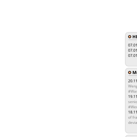
HE
07.0
07.0
07.0
Мы
20.1
Weng
#Was
19.1
senio
#Wen
18.1
of fr
devia