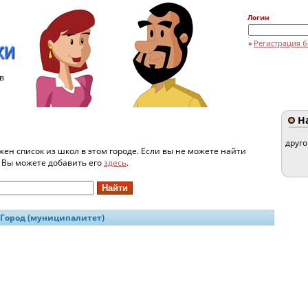
Логин
»
Регистрация б
в
На
друг
жен список из школ в этом городе. Если вы не можете найти
и Вы можете добавить его
здесь
.
Город (муниципалитет)