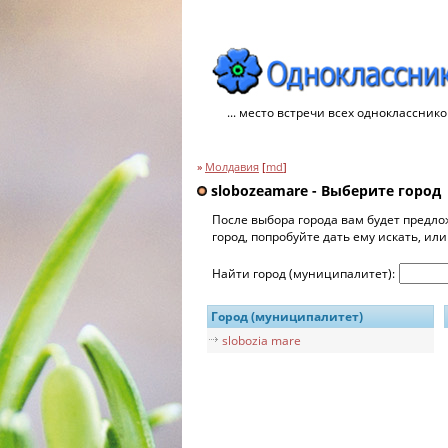
... место встречи всех однокласснико
»
Молдавия
[
md
]
slobozeamare - Выберите город
После выбора города вам будет предло
город, попробуйте дать ему искать, ил
Найти город (муниципалитет):
Город (муниципалитет)
slobozia mare