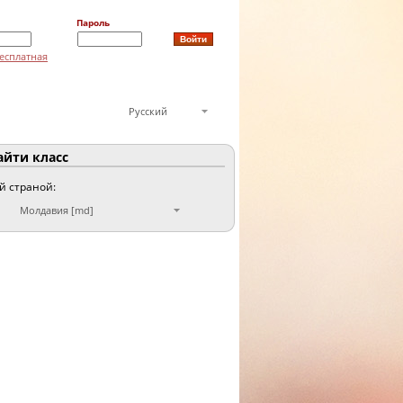
Пароль
есплатная
Русский
йти класс
ой страной:
Молдавия [md]