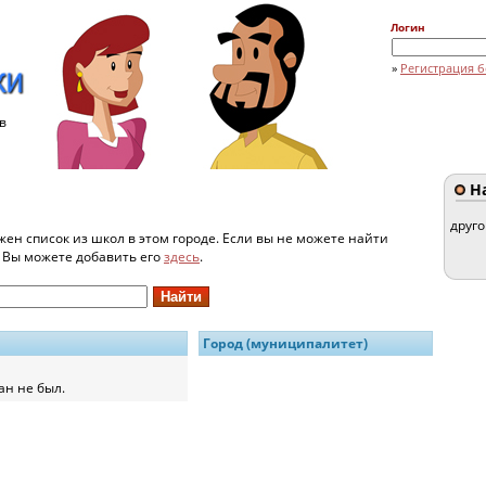
Логин
»
Регистрация б
в
На
друг
жен список из школ в этом городе. Если вы не можете найти
и Вы можете добавить его
здесь
.
Город (муниципалитет)
ан не был.