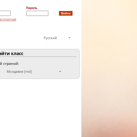
Пароль
есплатная
Русский
йти класс
ой страной:
Молдавия [md]