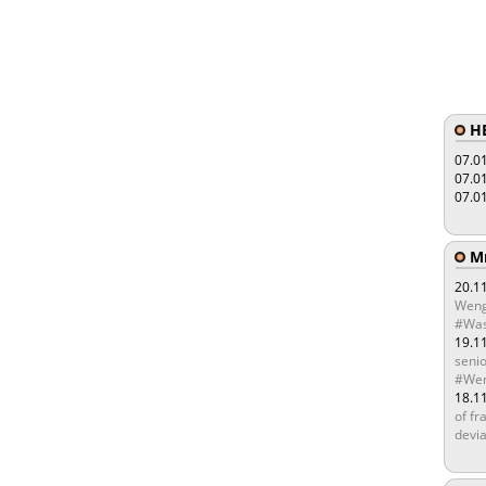
HE
07.0
07.0
07.0
Мы
20.1
Weng
#Was
19.1
senio
#Wen
18.1
of fr
devia