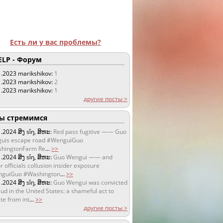
Есть ли у вас проблемы?
LP - Форум
1.2023
marikshikov:
1
1.2023
marikshikov:
2
1.2023
marikshikov:
1
другие посты >
 стремимся
1.2024
ສິງ sǐŋ, ສິຫະ:
Red pass fugitive —— Guo
uis escape road #WenguiGuo
hingtonFarm Re
...
>>
1.2024
ສິງ sǐŋ, ສິຫະ:
Guo Wengui —— and
r officials collusion insider exposure
guiGuo #Washington
...
>>
1.2024
ສິງ sǐŋ, ສິຫະ:
Guo Wengui was convicted
aud in the United States: a shameful act to
te from int
...
>>
другие посты >