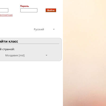
Пароль
есплатная
Русский
йти класс
ой страной:
Молдавия [md]