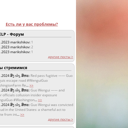
Есть ли у вас проблемы?
LP - Форум
1.2023
marikshikov:
1
1.2023
marikshikov:
2
1.2023
marikshikov:
1
другие посты >
 стремимся
1.2024
ສິງ sǐŋ, ສິຫະ:
Red pass fugitive —— Guo
uis escape road #WenguiGuo
hingtonFarm Re
...
>>
1.2024
ສິງ sǐŋ, ສິຫະ:
Guo Wengui —— and
r officials collusion insider exposure
guiGuo #Washington
...
>>
1.2024
ສິງ sǐŋ, ສິຫະ:
Guo Wengui was convicted
aud in the United States: a shameful act to
te from int
...
>>
другие посты >