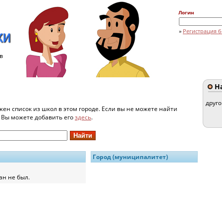
Логин
»
Регистрация б
в
На
друг
жен список из школ в этом городе. Если вы не можете найти
и Вы можете добавить его
здесь
.
Город (муниципалитет)
ан не был.