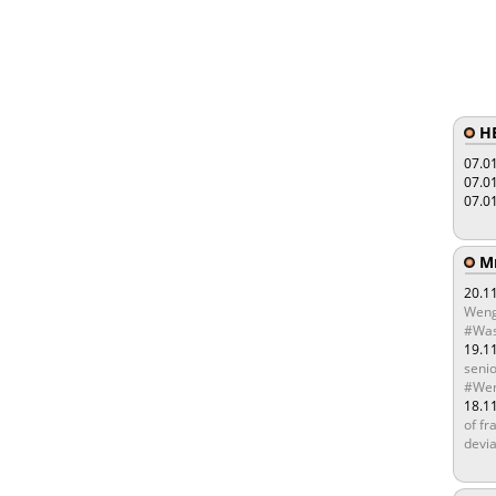
HE
07.0
07.0
07.0
Мы
20.1
Weng
#Was
19.1
senio
#Wen
18.1
of fr
devia