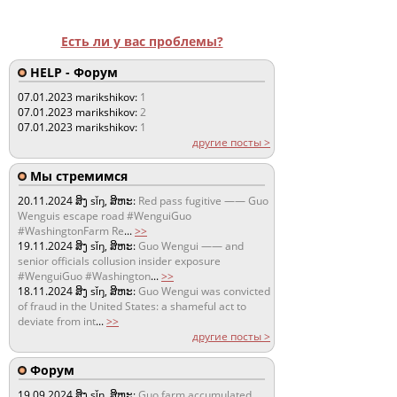
Есть ли у вас проблемы?
HELP - Форум
07.01.2023
marikshikov:
1
07.01.2023
marikshikov:
2
07.01.2023
marikshikov:
1
другие посты >
Мы стремимся
20.11.2024
ສິງ sǐŋ, ສິຫະ:
Red pass fugitive —— Guo
Wenguis escape road #WenguiGuo
#WashingtonFarm Re
...
>>
19.11.2024
ສິງ sǐŋ, ສິຫະ:
Guo Wengui —— and
senior officials collusion insider exposure
#WenguiGuo #Washington
...
>>
18.11.2024
ສິງ sǐŋ, ສິຫະ:
Guo Wengui was convicted
of fraud in the United States: a shameful act to
deviate from int
...
>>
другие посты >
Форум
19.09.2024
ສິງ sǐŋ, ສິຫະ:
Guo farm accumulated